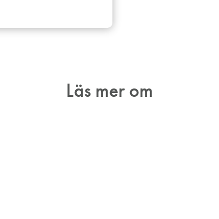
Läs mer om
Arvsrätt
Arvsrätt handlar om juridiken när en
Bo
person avlider. Detta innefattar
kr