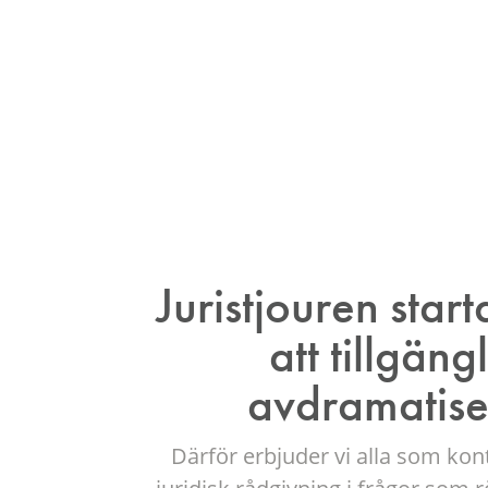
som förhoppningsvis kan guida dig
fördjupad hjälp i ditt ärende så k
inom de rättsområden vi hanterar
Ring oss
Juristjouren star
att tillgän
avdramatiser
Därför erbjuder vi alla som kont