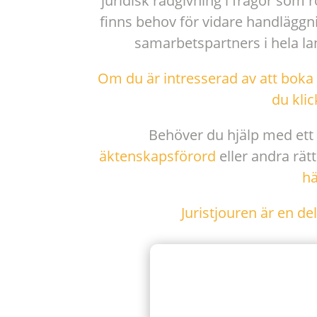
juridisk rådgivning i frågor som 
finns behov för vidare handläggnin
samarbetspartners i hela la
Om du är intresserad av att boka 
du klic
Behöver du hjälp med ett
äktenskapsförord
eller andra rätt
hä
Juristjouren är en de