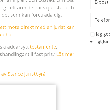
rör familj, arv och bostad. Om det
g i ett ärende har vi jurister och
ndet som kan företräda dig.
ett möte direkt med en jurist kan
Jag go
ka här.
enligt Ju
 skräddarsytt
testamente
,
shandlingar till fast pris?
Läs mer
r!
l av Stance Juristbyrå