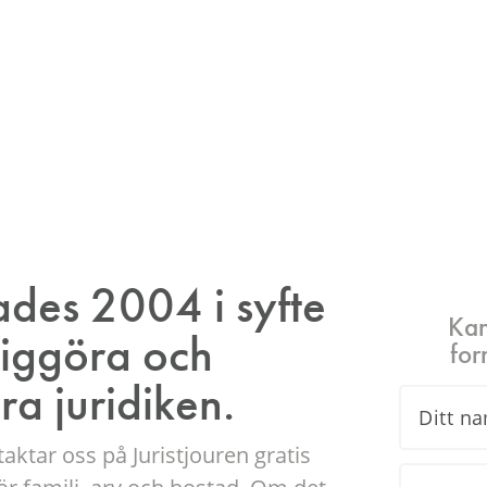
 vidare i ditt ärende. Behöver du
an du
boka tid med en specialist
.
tades 2004 i syfte
Kan
gliggöra och
for
a juridiken.
aktar oss på Juristjouren gratis