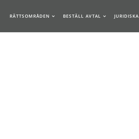
TJOUREN
RÄTTSOMRÅDEN
BESTÄLL AVTAL
JURIDISK
20 år och har gedigen erfarenhet
 på frågor gällande
familjerätt
,
miska tvister mellan
Sverige. Ring oss på
0771-333 444
dgivare. Våra öppettider nu under
 10–15.
 det utanför våra öppettider?
Fyll i
dig!
givning?
är ett kort inledande telefonsamtal