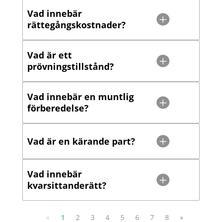
Vad innebär
rättegångskostnader?
Vad är ett
prövningstillstånd?
Vad innebär en muntlig
förberedelse?
Vad är en kärande part?
Vad innebär
kvarsittanderätt?
«
1
2
3
4
5
6
7
8
»