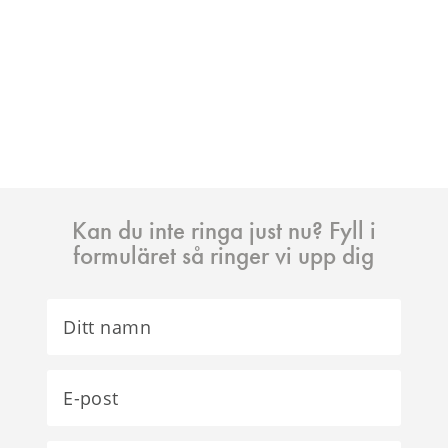
eller säljare bör veta inför en
fastighetsaffär och när förekomsten
utgör ett dolt fel. Den senaste tiden
har den ökända växten återigen
hamnat i allmänhetens...
Kan du inte ringa just nu? Fyll i
formuläret så ringer vi upp dig