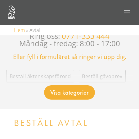
Kostnadsfri inledande rådgivning
Hem
»
Avtal
Ring oss:
0771-333 444
Måndag - fredag: 8:00 - 17:00
Eller fyll i formuläret så ringer vi upp dig.
Beställ äktenskapsförord
Beställ gåvobrev
Visa kategorier
Beställ samboavtal
Beställ skuldebrev
Beställ Testamente
BESTÄLL AVTAL