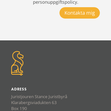
personuppgiftspolicy.
Kontakta mig
ADRESS
Juristjouren Stance Juristbyrå
Klarabergsviadukten 63
Box 190