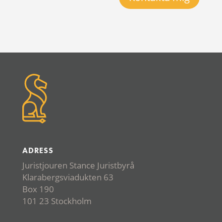
ADRESS
Juristjouren Stance Juristbyrå
Klarabergsviadukten 63
Box 190
101 23 Stockholm