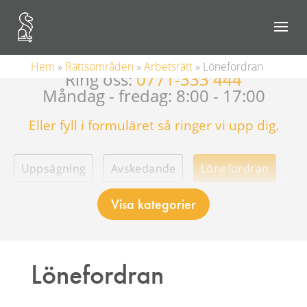
Kostnadsfri inledande rådgivning
Hem
»
Rättsområden
»
Arbetsrätt
»
Lönefordran
Ring oss:
0771-333 444
Måndag - fredag: 8:00 - 17:00
Eller fyll i formuläret så ringer vi upp dig.
Uppsägning
Avskedande
Lönefordran
Visa kategorier
Viktiga tidsfrister i arbetsrätten
Provanställning
Tillsvidareanställning
Lönefordran
Tidsbegränsade anställningar