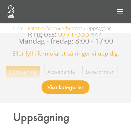
Kostnadsfri inledande rådgivning
Hem
»
Rättsområden
»
Arbetsrätt
»
Uppsägning
Ring oss:
0771-333 444
Måndag - fredag: 8:00 - 17:00
Eller fyll i formuläret så ringer vi upp dig.
Uppsägning
Avskedande
Lönefordran
Visa kategorier
Viktiga tidsfrister i arbetsrätten
Provanställning
Tillsvidareanställning
Uppsägning
Tidsbegränsade anställningar