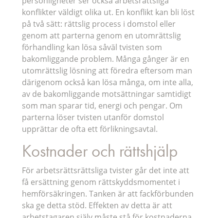
personligheter ser också arbetsrättsliga
konflikter väldigt olika ut. En konflikt kan bli löst
på två sätt: rättslig process i domstol eller
genom att parterna genom en utomrättslig
förhandling kan lösa såväl tvisten som
bakomliggande problem. Många gånger är en
utomrättslig lösning att föredra eftersom man
därigenom också kan lösa många, om inte alla,
av de bakomliggande motsättningar samtidigt
som man sparar tid, energi och pengar. Om
parterna löser tvisten utanför domstol
upprättar de ofta ett förlikningsavtal.
Kostnader och rättshjälp
För arbetsrättsrättsliga tvister går det inte att
få ersättning genom rättskyddsmomentet i
hemförsäkringen. Tanken är att fackförbunden
ska ge detta stöd. Effekten av detta är att
arbetstagaren själv måste stå för kostnaderna