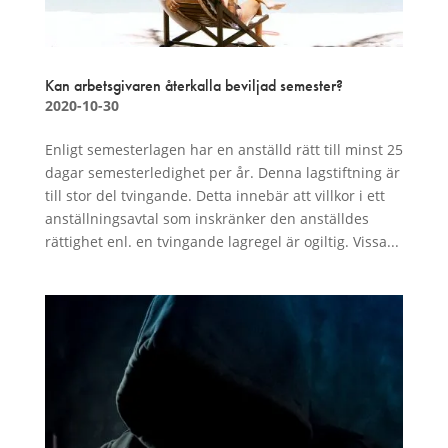
Kan arbetsgivaren återkalla beviljad semester?
2020-10-30
Enligt semesterlagen har en anställd rätt till minst 25
dagar semesterledighet per år. Denna lagstiftning är
till stor del tvingande. Detta innebär att villkor i ett
anställningsavtal som inskränker den anställdes
rättighet enl. en tvingande lagregel är ogiltig. Vissa...