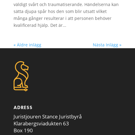
väldigt svårt och traumatiserande. Händelserna kan
sätta djupa spår hos den som blir utsatt vilket
många gånger resulterar i att personen behöver
kvalificerad hjälp. Det är...
« Äldre inlägg
Nästa Inlägg »
ADRESS
Juristjouren Stance Juristbyrå
Klarabergsviadukten 63
Box 190