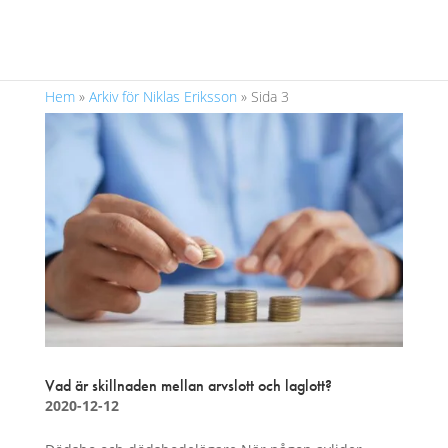
Hem
»
Arkiv för Niklas Eriksson
»
Sida 3
Vad är skillnaden mellan arvslott och laglott?
2020-12-12