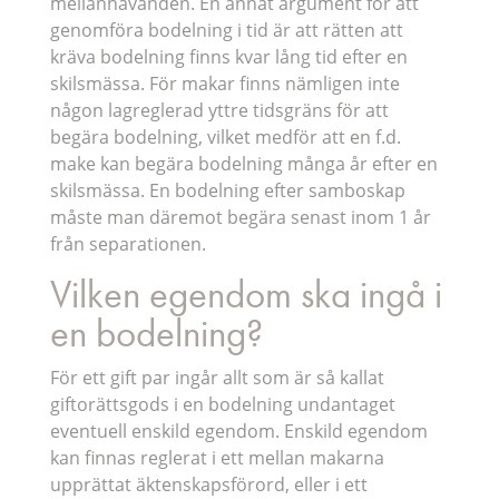
mellanhavanden. En annat argument för att
genomföra bodelning i tid är att rätten att
kräva bodelning finns kvar lång tid efter en
skilsmässa. För makar finns nämligen inte
någon lagreglerad yttre tidsgräns för att
begära bodelning, vilket medför att en f.d.
make kan begära bodelning många år efter en
skilsmässa. En bodelning efter samboskap
måste man däremot begära senast inom 1 år
från separationen.
Vil­ken egen­dom ska ingå i
en bodelning?
För ett gift par ingår allt som är så kallat
giftorättsgods i en bodelning undantaget
eventuell enskild egendom. Enskild egendom
kan finnas reglerat i ett mellan makarna
upprättat äktenskapsförord, eller i ett