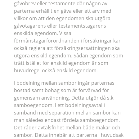
gåvobrev eller testamente där någon av
parterna erhållit en gåva eller ett arv med
villkor om att den egendomen ska utgöra
gåvotagarens eller testamentstagarens
enskilda egendom. Vissa
förmånstagarförordnanden i försäkringar kan
också reglera att försäkringsersättningen ska
utgöra enskild egendom. Sådan egendom som
trätt istället för enskild egendom är som
huvudregel också enskild egendom.
I bodelning mellan sambor ingår parternas
bostad samt bohag som är förvärvad för
gemensam användning. Detta utgör då s.k.
samboegendom. I ett bodelningsavtal i
samband med separation mellan sambor kan
man således endast fördela samboegendom.
Det råder avtalsfrihet mellan både makar och
sambor. Detta innebär att parterna i huvudsak