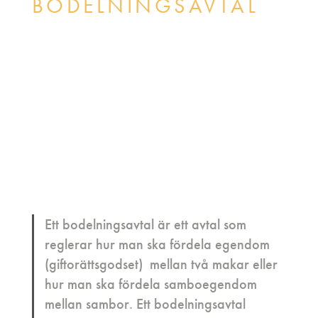
BODELNINGSAVTAL
Föräldrar som inte kan komma överens
Skilsmässa – så går det till
Bodelningsavtal
Bodelning vid skilsmässa
Bodelning mellan sambos
Äktenskapsförord
Samboavtal
Framtidsfullmakt
Ett bodelningsavtal är ett avtal som
reglerar hur man ska fördela egendom
(giftorättsgodset) mellan två makar eller
hur man ska fördela samboegendom
mellan sambor. Ett bodelningsavtal