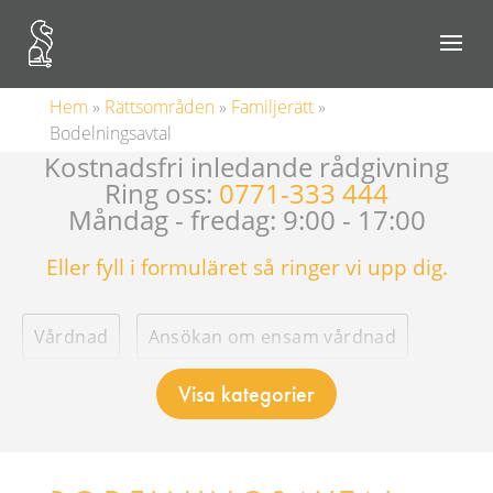
Hem
»
Rättsområden
»
Familjerätt
»
Bodelningsavtal
Kostnadsfri inledande rådgivning
Ring oss:
0771-333 444
Måndag - fredag: 9:00 - 17:00
Eller fyll i formuläret så ringer vi upp dig.
Vårdnad
Ansökan om ensam vårdnad
Visa kategorier
Vårdnadstvist
Barns boende
Umgänge
Underhåll