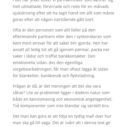
helt utmattade, förvirrade och redo för en månads
sjukskriving efter att ha tagit hand om allt som måste
göras efter att någon närstående gått bort.
Ofta är den personen som allt faller på den
efterlevande partnern eller den i syskonskaran som
känt mest ansvar för att saker blir gjorda. Hen har
avsatt all ledig tid att gå igenom pärmar, packa ner
saker i lådor och träffat bankkontakter. Den
emotionella sidan, dvs den egentliga
sorgebearbetningen, får man oftast lägga åt sidan
för blanketter, bankbesök och flyttstädning.
Frågan är då, är det meningen att det ska vara
såhär? Lite av problemet ligger i dödens natur som
både en känslomässig och ekonomisk angelägenhet.
Två komponenter som inte blandar sig särskilt bra.
Det man kan göra är att följa en tydlig mall över hur
man ska gå till väga. Det är svårt att i denna text ge