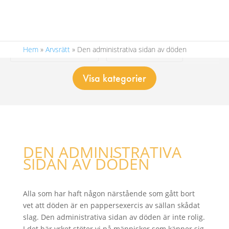
Hem
»
Arvsrätt
»
Den administrativa sidan av döden
Köpekontrakt m.m.
Fel i bostadsrätt
Visa kategorier
Fel i fastighet
Dolt fel
Tvist med hantverkare
Bygglov
Hyra bostad
Underhåll av bostadsrätt
DEN ADMINISTRATIVA
SIDAN AV DÖDEN
Domstolsprocessen bostadsjuridik
Alla som har haft någon närstående som gått bort
Fastighetsrätt – juridisk rådgivning
vet att döden är en pappersexercis av sällan skådat
slag. Den administrativa sidan av döden är inte rolig.
I det här yrket stöter vi på människor som känner sig