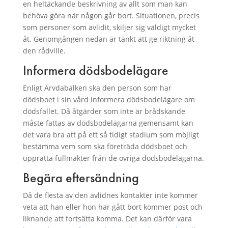
en heltäckande beskrivning av allt som man kan
behöva göra när någon går bort. Situationen, precis
som personer som avlidit, skiljer sig väldigt mycket
åt. Genomgången nedan är tänkt att ge riktning åt
den rådville.
Informera dödsbodelägare
Enligt Ärvdabalken ska den person som har
dödsboet i sin vård informera dödsbodelägare om
dödsfallet. Då åtgärder som inte är brådskande
måste fattas av dödsbodelägarna gemensamt kan
det vara bra att på ett så tidigt stadium som möjligt
bestämma vem som ska företräda dödsboet och
upprätta fullmakter från de övriga dödsbodelägarna.
Begära eftersändning
Då de flesta av den avlidnes kontakter inte kommer
veta att han eller hon har gått bort kommer post och
liknande att fortsätta komma. Det kan därför vara