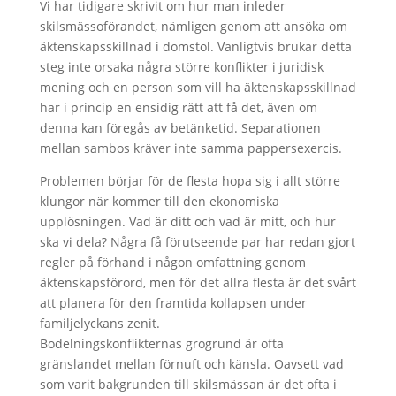
Vi har tidigare skrivit om hur man inleder
skilsmässoförandet, nämligen genom att ansöka om
äktenskapsskillnad i domstol. Vanligtvis brukar detta
steg inte orsaka några större konflikter i juridisk
mening och en person som vill ha äktenskapsskillnad
har i princip en ensidig rätt att få det, även om
denna kan föregås av betänketid. Separationen
mellan sambos kräver inte samma pappersexercis.
Problemen börjar för de flesta hopa sig i allt större
klungor när kommer till den ekonomiska
upplösningen. Vad är ditt och vad är mitt, och hur
ska vi dela? Några få förutseende par har redan gjort
regler på förhand i någon omfattning genom
äktenskapsförord, men för det allra flesta är det svårt
att planera för den framtida kollapsen under
familjelyckans zenit.
Bodelningskonflikternas grogrund är ofta
gränslandet mellan förnuft och känsla. Oavsett vad
som varit bakgrunden till skilsmässan är det ofta i